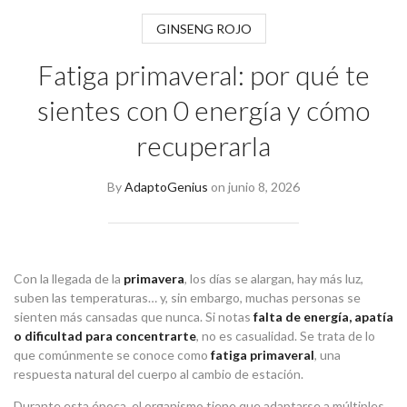
GINSENG ROJO
Fatiga primaveral: por qué te
sientes con 0 energía y cómo
recuperarla
By
AdaptoGenius
on
junio 8, 2026
Con la llegada de la
primavera
, los días se alargan, hay más luz,
suben las temperaturas… y, sin embargo, muchas personas se
sienten más cansadas que nunca. Si notas
falta de energía, apatía
o dificultad para concentrarte
, no es casualidad. Se trata de lo
que comúnmente se conoce como
fatiga primaveral
, una
respuesta natural del cuerpo al cambio de estación.
Durante esta época, el organismo tiene que adaptarse a múltiples