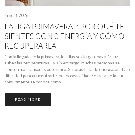
junio 8, 2026
FATIGA PRIMAVERAL: POR QUÉ TE
SIENTES CON 0 ENERGÍA Y CÓMO
RECUPERARLA
Con la llegada de la primavera, los días se alargan, hay más luz,
suben las temperaturas… y, sin embargo, muchas personas se
sienten más cansadas que nunca. Si notas falta de energía, apatía o
dificultad para concentrarte, no es casualidad. Se trata de lo que
comúnmente se conoce como...
READ MORE