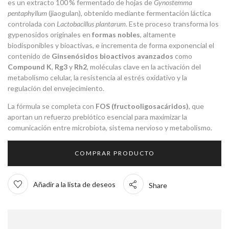
es un extracto 100 % fermentado de hojas de
Gynostemma
pentaphyllum
(jiaogulan), obtenido mediante fermentación láctica
controlada con
Lactobacillus plantarum
. Este proceso transforma los
gypenosidos originales en
formas nobles
, altamente
biodisponibles y bioactivas, e incrementa de forma exponencial el
contenido de
Ginsenósidos bioactivos avanzados
como
Compound K
,
Rg3
y
Rh2
, moléculas clave en la activación del
metabolismo celular, la resistencia al estrés oxidativo y la
regulación del envejecimiento.
La fórmula se completa con
FOS (fructooligosacáridos)
, que
aportan un refuerzo prebiótico esencial para maximizar la
comunicación entre microbiota, sistema nervioso y metabolismo.
COMPRAR PRODUCTO
Añadir a la lista de deseos
Share