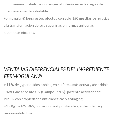
inmunomoduladora
, con especial interés en estrategias de
envejecimiento saludable.
Fermogulan® logra estos efectos con solo
150 mg diarios
, gracias
a la transformación de sus saponinas en formas agliconas
altamente eficaces.
VENTAJAS DIFERENCIALES DEL INGREDIENTE
FERMOGULAN®
≥ 11 % de gypenosidos nobles, en su forma más activa y absorbible.
+13x Ginsenósido CK (Compound K)
: potente activador de
AMPK con propiedades antidiabéticas y antiaging.
+3x Rg3 y +2x Rh2
, con acción antiproliferativa, antioxidante y
neuromoduladora.