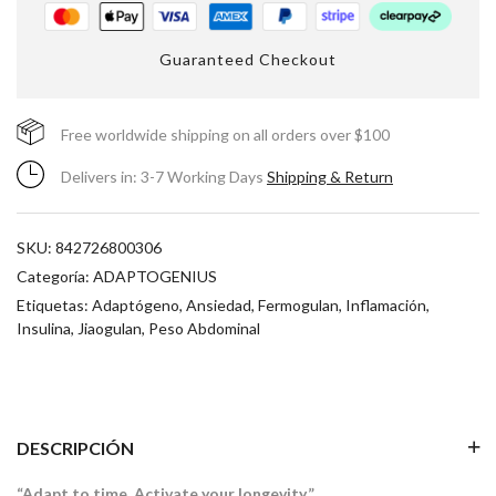
Guaranteed Checkout
Free worldwide shipping on all orders over $100
Delivers in: 3-7 Working Days
Shipping & Return
SKU:
842726800306
Categoría:
ADAPTOGENIUS
Etiquetas:
Adaptógeno
,
Ansiedad
,
Fermogulan
,
Inflamación
,
Insulina
,
Jiaogulan
,
Peso Abdominal
DESCRIPCIÓN
“Adapt to time. Activate your longevity.”