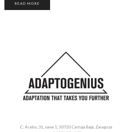
READ MORE
C. Acebo, 31, nave 1, 50720 Cartuja Baja, Zaragoza