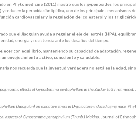
cado en
Phytomedicine (2011)
mostró que los
gypenosides
, los princip
)
y reducen la peroxidación lipídica, uno de los principales mecanismos de
función cardiovascular y la regulación del colesterol y los triglicérid
trado que el Jiaogulan
ayuda a regular el eje del estrés (HPA)
, equilibr
enidad, energía y resistencia ante los desafíos del tiempo.
ejecer con equilibrio
, manteniendo su capacidad de adaptación, regener
n
un envejecimiento activo, consciente y saludable
.
enaria nos recuerda que
la juventud verdadera no está en la edad, sin
ypoglycemic effects of Gynostemma pentaphyllum in the Zucker fatty rat model.
J
phyllum (Jiaogulan) on oxidative stress in D-galactose-induced aging mice.
Phyt
al aspects of Gynostemma pentaphyllum (Thunb.) Makino.
Journal of Ethnop