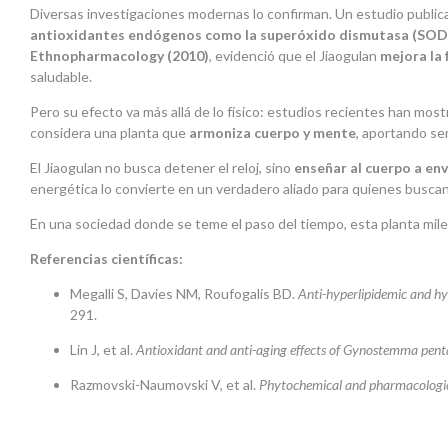
Diversas investigaciones modernas lo confirman. Un estudio publi
antioxidantes endógenos como la superóxido dismutasa (SOD
Ethnopharmacology (2010)
, evidenció que el Jiaogulan
mejora la 
saludable.
Pero su efecto va más allá de lo físico: estudios recientes han mos
considera una planta que
armoniza cuerpo y mente
, aportando ser
El Jiaogulan no busca detener el reloj, sino
enseñar al cuerpo a env
energética lo convierte en un verdadero aliado para quienes busca
En una sociedad donde se teme el paso del tiempo, esta planta mil
Referencias científicas:
Megalli S, Davies NM, Roufogalis BD.
Anti-hyperlipidemic and h
291.
Lin J, et al.
Antioxidant and anti-aging effects of Gynostemma penta
Razmovski-Naumovski V, et al.
Phytochemical and pharmacologic