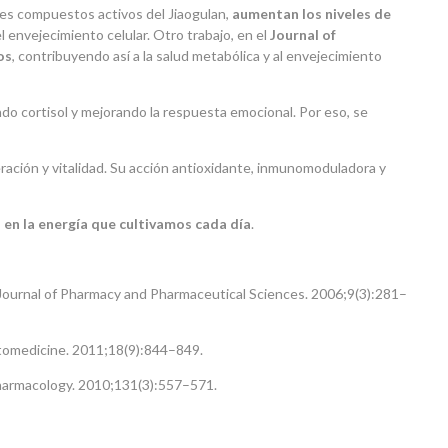
ales compuestos activos del Jiaogulan,
aumentan los niveles de
l envejecimiento celular. Otro trabajo, en el
Journal of
os
, contribuyendo así a la salud metabólica y al envejecimiento
ando cortisol y mejorando la respuesta emocional. Por eso, se
ación y vitalidad. Su acción antioxidante, inmunomoduladora y
o en la energía que cultivamos cada día
.
ournal of Pharmacy and Pharmaceutical Sciences. 2006;9(3):281–
omedicine. 2011;18(9):844–849.
harmacology. 2010;131(3):557–571.