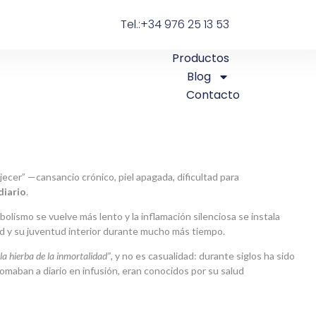
Tel.:+34 976 25 13 53
Productos
Blog
Contacto
ecer” —cansancio crónico, piel apagada, dificultad para
diario
.
tabolismo se vuelve más lento y la inflamación silenciosa se instala
ad y su juventud interior durante mucho más tiempo.
“la hierba de la inmortalidad”
, y no es casualidad: durante siglos ha sido
omaban a diario en infusión, eran conocidos por su salud