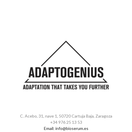
C. Acebo, 31, nave 1, 50720 Cartuja Baja, Zaragoza
+34 976 25 13 53
Email:
info@bioserum.es