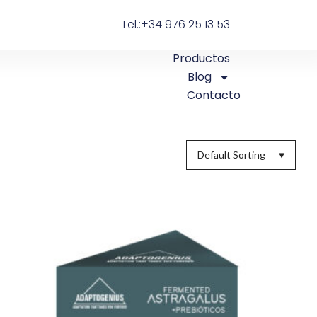
Tel.:+34 976 25 13 53
Productos
Blog
Contacto
Default Sorting